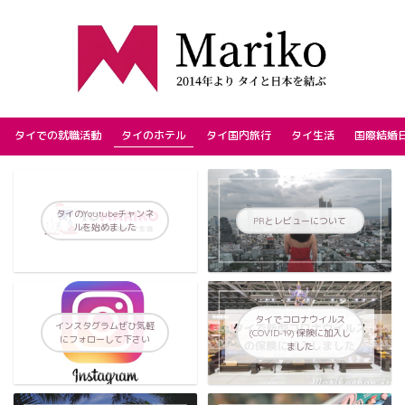
タイでの就職活動
タイのホテル
タイ国内旅行
タイ生活
国際結婚
タイのYoutubeチャンネ
PRとレビューについて
ルを始めました
タイでコロナウイルス
インスタグラムぜひ気軽
(COVID-19) 保険に加入し
にフォローして下さい
ました