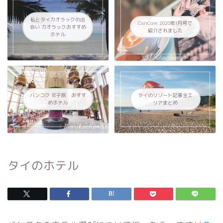
私とタイカオラックの出
CanCam 2020年1月号で
会い カオラックおすすめ
紹介されました
ホテル
バンコク 女子旅 おすす
タイのリゾート記事全エ
めホテル
リアまとめ
タイのホテル