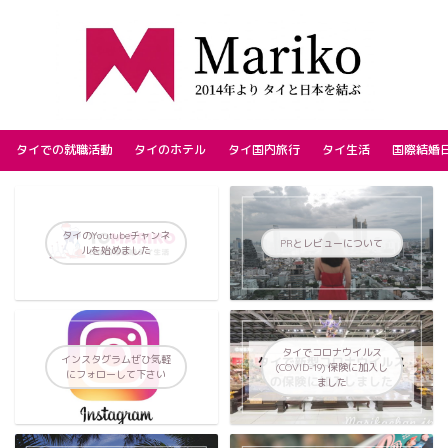
タイでの就職活動
タイのホテル
タイ国内旅行
タイ生活
国際結婚
タイのYoutubeチャンネ
PRとレビューについて
ルを始めました
タイでコロナウイルス
インスタグラムぜひ気軽
(COVID-19) 保険に加入し
にフォローして下さい
ました