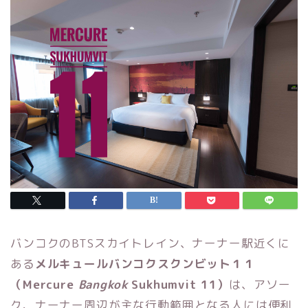
バンコクのBTSスカイトレイン、ナーナー駅近くに
ある
メルキュールバンコクスクンビット１１
（Mercure
Bangkok
Sukhumvit 11）
は、アソー
ク、ナーナー周辺が主な行動範囲となる人には便利