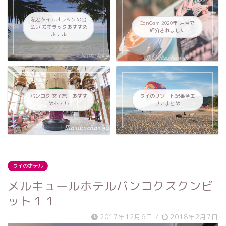
私とタイカオラックの出
CanCam 2020年1月号で
会い カオラックおすすめ
紹介されました
ホテル
バンコク 女子旅 おすす
タイのリゾート記事全エ
めホテル
リアまとめ
タイのホテル
メルキュールホテルバンコクスクンビ
ット１１
2017年12月6日
/
2018年2月7日