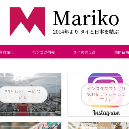
国内旅行
バンコク情報
タイのお土産
国際結
インスタグラムぜひ
PRとレビューにつ
気軽にフォローして
いて
下さい