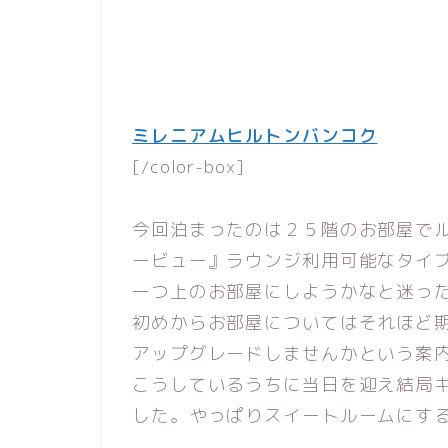
事前決済でお得
Agoda で料金チェック
ミレニアムヒルトンバンコク
[/color-box]
今回泊まったのは２５階のお部屋で
ービュー』ラウンジ利用可能なタイ
一つ上のお部屋にしようかなと迷っ
初めからお部屋についてはそれほど
アップグレードしませんかという案
こうしているうちに当日を迎え結局
した。やっぱりスイートルームにす