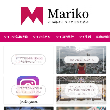
タイでの就職活動
タイのホテル
タイ国内旅行
タイ生活
国際結婚
タイのYoutubeチャンネ
PRとレビューについて
ルを始めました
タイでコロナウイルス
インスタグラムぜひ気軽
(COVID-19) 保険に加入し
にフォローして下さい
ました