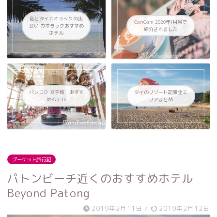
私とタイカオラックの出
CanCam 2020年1月号で
会い カオラックおすすめ
紹介されました
ホテル
バンコク 女子旅 おすす
タイのリゾート記事全エ
めホテル
リアまとめ
プーケット旅行記
パトンビーチ近くのおすすめホテル
Beyond Patong
2019年2月11日
/
2019年2月12日