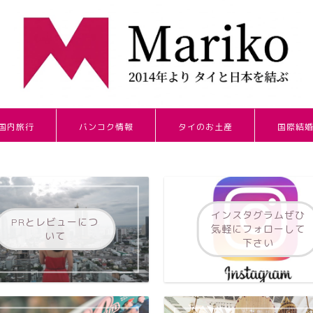
国内旅行
バンコク情報
タイのお土産
国際結
インスタグラムぜひ
PRとレビューにつ
気軽にフォローして
いて
下さい