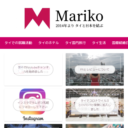
タイでの就職活動
タイのホテル
タイ国内旅行
タイ生活
国際結婚
タイのYoutubeチャンネ
PRとレビューについて
ルを始めました
タイでコロナウイルス
インスタグラムぜひ気軽
(COVID-19) 保険に加入し
にフォローして下さい
ました