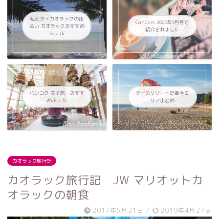
私とタイカオラックの出
CanCam 2020年1月号で
会い カオラックおすすめ
紹介されました
ホテル
バンコク 女子旅 おすす
タイのリゾート記事全エ
めホテル
リアまとめ
カオラック旅行記
カオラック旅行記 JW マリオットカ
オラックの朝食
2017年5月21日
/
2019年4月27日