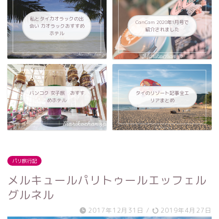
私とタイカオラックの出
CanCam 2020年1月号で
会い カオラックおすすめ
紹介されました
ホテル
バンコク 女子旅 おすす
タイのリゾート記事全エ
めホテル
リアまとめ
パリ旅行記
メルキュールパリトゥールエッフェル
グルネル
2017年12月31日
/
2019年4月27日