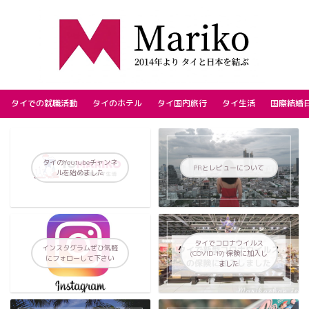
タイでの就職活動
タイのホテル
タイ国内旅行
タイ生活
国際結婚
タイのYoutubeチャンネ
PRとレビューについて
ルを始めました
タイでコロナウイルス
インスタグラムぜひ気軽
(COVID-19) 保険に加入し
にフォローして下さい
ました