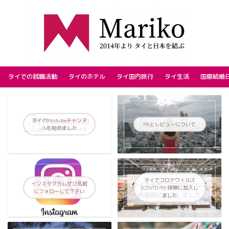
タイでの就職活動
タイのホテル
タイ国内旅行
タイ生活
国際結婚
タイのYoutubeチャンネ
PRとレビューについて
ルを始めました
タイでコロナウイルス
インスタグラムぜひ気軽
(COVID-19) 保険に加入し
にフォローして下さい
ました