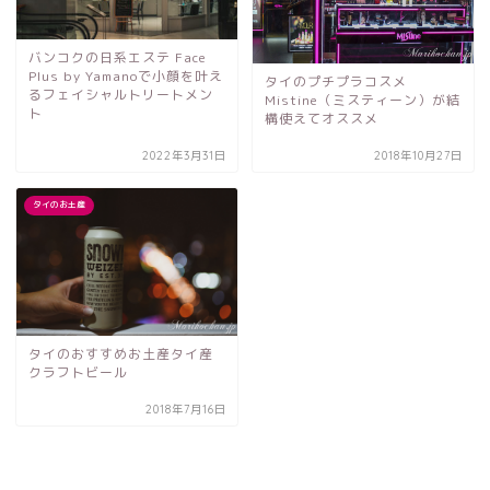
バンコクの日系エステ Face
Plus by Yamanoで小顔を叶え
タイのプチプラコスメ
るフェイシャルトリートメン
Mistine（ミスティーン）が結
ト
構使えてオススメ
2022年3月31日
2018年10月27日
タイのお土産
タイのおすすめお土産タイ産
クラフトビール
2018年7月16日