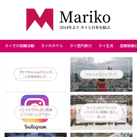
タイでの就職活動
タイのホテル
タイ国内旅行
タイ生活
国際結婚
タイのYoutubeチャンネ
PRとレビューについて
ルを始めました
タイでコロナウイルス
インスタグラムぜひ気軽
(COVID-19) 保険に加入し
にフォローして下さい
ました