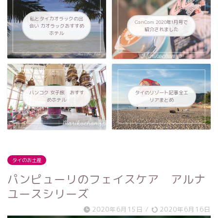
私とタイカオラックの出
CanCam 2020年1月号で
会い カオラックおすすめ
紹介されました
ホテル
バンコク 女子旅 おすす
タイのリゾート記事全エ
めホテル
リアまとめ
タイのお土産
パンピューリのフェイスケア アルナ
ユースシリーズ
2020年6月15日
/
2020年6月16日