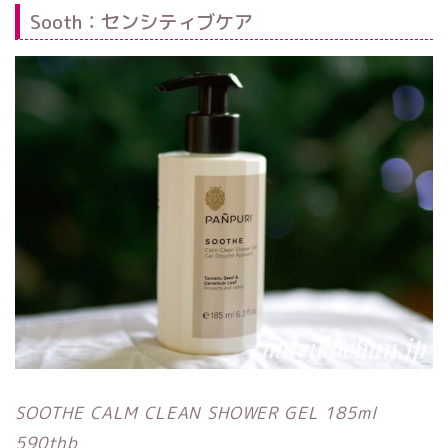
Sooth：センシティブケア
SOOTHE CALM CLEAN SHOWER GEL 185ml
590thb