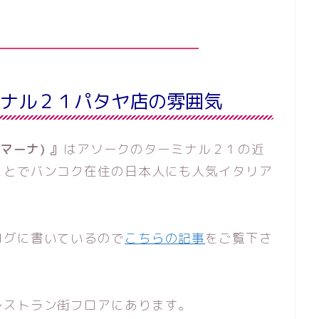
a ターミナル２１パタヤ店の雰囲気
 ロマーナ) 』
はアソークのターミナル２１の近
ことでバンコク在住の日本人にも人気イタリア
ログに書いているので
こちらの記事
をご覧下さ
レストラン街フロアにあります。