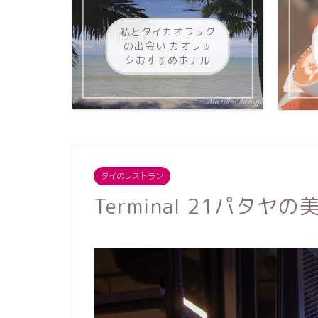
私とタイカオラック
の出会い カオラッ
クおすすめホテル
タイのレストラン
Terminal 21パタ