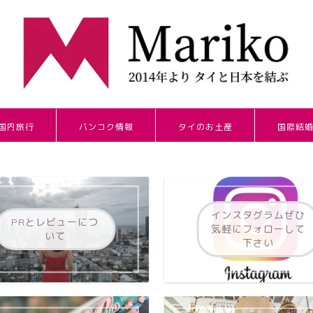
国内旅行
バンコク情報
タイのお土産
国際結
インスタグラムぜひ
PRとレビューにつ
気軽にフォローして
いて
下さい