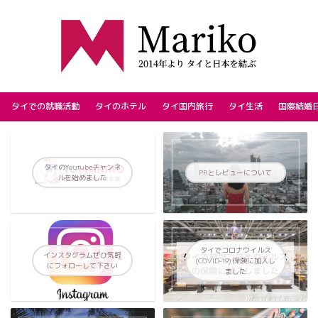
タイでの就職活動
タイのホテル
タイ国内旅行
タイ生活
国際結婚
タイのYoutubeチャンネ
PRとレビューについて
ルを始めました
タイでコロナウイルス
インスタグラムぜひ気軽
(COVID-19) 保険に加入し
にフォローして下さい
ました