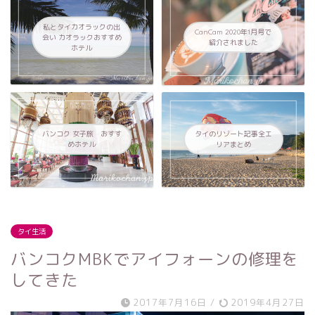
私とタイカオラックの出
CanCam 2020年1月号で
会い カオラックおすすめ
紹介されました
ホテル
バンコク 女子旅 おすす
タイのリゾート記事全エ
めホテル
リアまとめ
タイ生活
バンコクMBKでアイフォーンの修理を
してきた
2017年7月16日
/
2019年4月27日