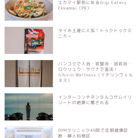
エカマイ駅前にあるGigi Eatery
Ekkamai（PR）
タイお土産に人気！トゥクトゥクミ
ニカー
バンコクで入浴・岩盤浴・溶岩浴・
ロウリュウ・サウナで温活！
Ichirin Wellness（イチリンウェル
ネス）
インターコンチネンタルコサムイリ
ゾートの絶景に癒される
DYMクリニック49院で定期健康診
断・婦人科検診