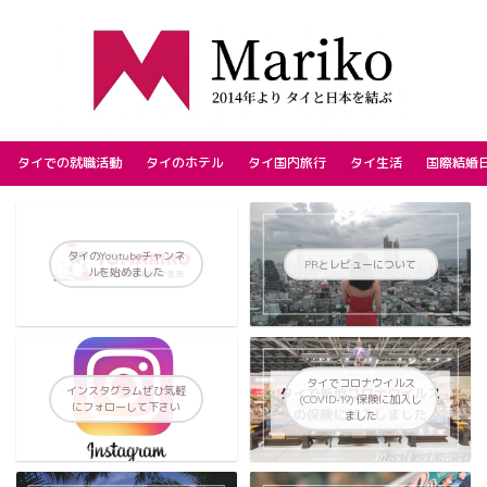
タイでの就職活動
タイのホテル
タイ国内旅行
タイ生活
国際結婚
タイのYoutubeチャンネ
PRとレビューについて
ルを始めました
タイでコロナウイルス
インスタグラムぜひ気軽
(COVID-19) 保険に加入し
にフォローして下さい
ました