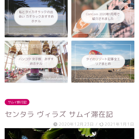
私とタイカオラックの出
CanCam 2020年1月号で
会い カオラックおすすめ
紹介されました
ホテル
バンコク 女子旅 おすす
タイのリゾート記事全エ
めホテル
リアまとめ
サムイ旅行記
センタラ ヴィラズ サムイ滞在記
2020年12月23日
/
2021年1月1日