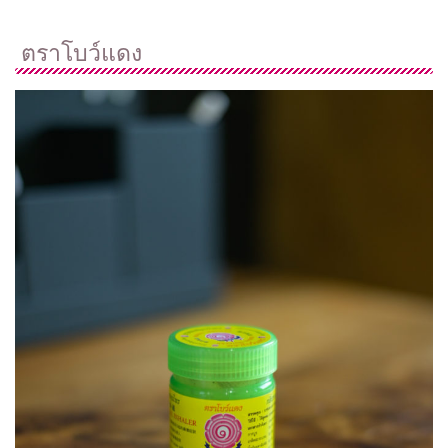
ตราโบว์แดง