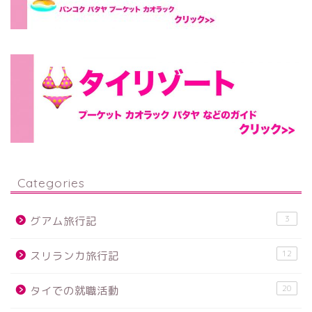
Categories
3
グアム旅行記
12
スリランカ旅行記
20
タイでの就職活動