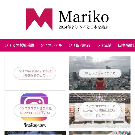
タイでの就職活動
タイのホテル
タイ国内旅行
タイ生活
国際結婚
タイのYoutubeチャンネ
PRとレビューについて
ルを始めました
タイでコロナウイルス
インスタグラムぜひ気軽
(COVID-19) 保険に加入し
にフォローして下さい
ました