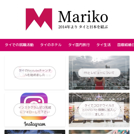
タイでの就職活動
タイのホテル
タイ国内旅行
タイ生活
国際結婚
タイのYoutubeチャンネ
PRとレビューについて
ルを始めました
タイでコロナウイルス
インスタグラムぜひ気軽
(COVID-19) 保険に加入し
にフォローして下さい
ました