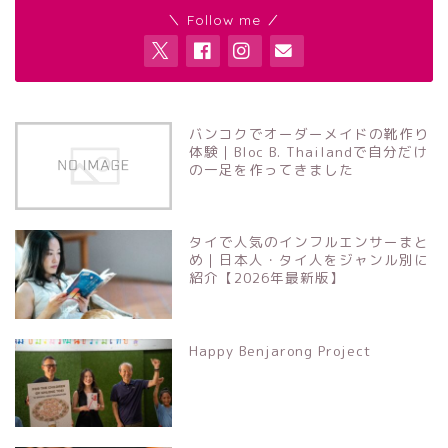
＼ Follow me ／
バンコクでオーダーメイドの靴作り
体験｜Bloc B. Thailandで自分だけ
の一足を作ってきました
タイで人気のインフルエンサーまと
め｜日本人・タイ人をジャンル別に
紹介【2026年最新版】
Happy Benjarong Project