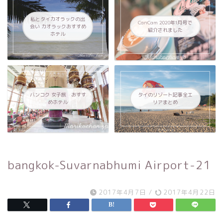
私とタイカオラックの出
CanCam 2020年1月号で
会い カオラックおすすめ
紹介されました
ホテル
バンコク 女子旅 おすす
タイのリゾート記事全エ
めホテル
リアまとめ
bangkok-Suvarnabhumi Airport-21
2017年4月7日
/
2017年4月22日