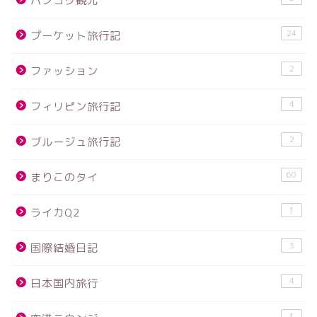
バンコク観光
24
プーケット旅行記
2
ファッション
4
フィリピン旅行記
2
ブルージュ旅行記
60
まりこのタイ
1
ライカQ2
3
国際結婚日記
4
日本国内旅行
1