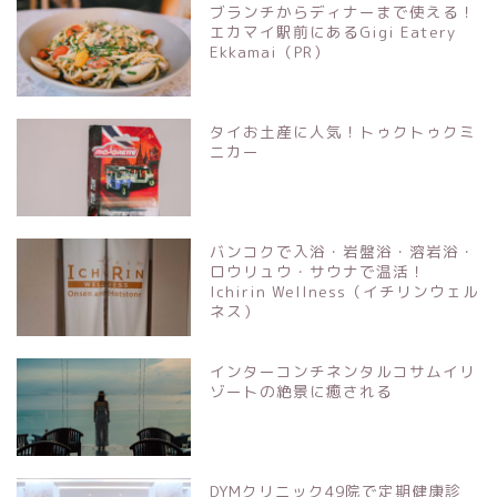
ブランチからディナーまで使える！
エカマイ駅前にあるGigi Eatery
Ekkamai（PR）
タイお土産に人気！トゥクトゥクミ
ニカー
バンコクで入浴・岩盤浴・溶岩浴・
ロウリュウ・サウナで温活！
Ichirin Wellness（イチリンウェル
ネス）
インターコンチネンタルコサムイリ
ゾートの絶景に癒される
DYMクリニック49院で定期健康診