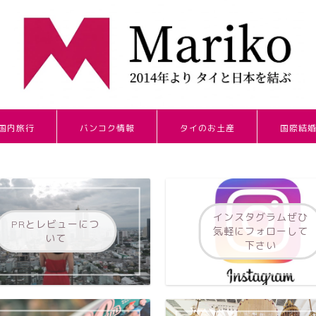
国内旅行
バンコク情報
タイのお土産
国際結
インスタグラムぜひ
PRとレビューにつ
気軽にフォローして
いて
下さい