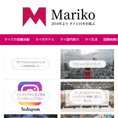
タイでの就職活動
タイのホテル
タイ国内旅行
タイ生活
国際結婚
タイのYoutubeチャンネ
PRとレビューについて
ルを始めました
タイでコロナウイルス
インスタグラムぜひ気軽
(COVID-19) 保険に加入し
にフォローして下さい
ました