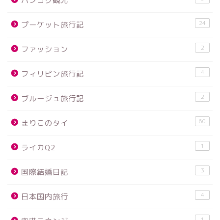
バンコク観光
24
プーケット旅行記
2
ファッション
4
フィリピン旅行記
2
ブルージュ旅行記
60
まりこのタイ
1
ライカQ2
3
国際結婚日記
4
日本国内旅行
1