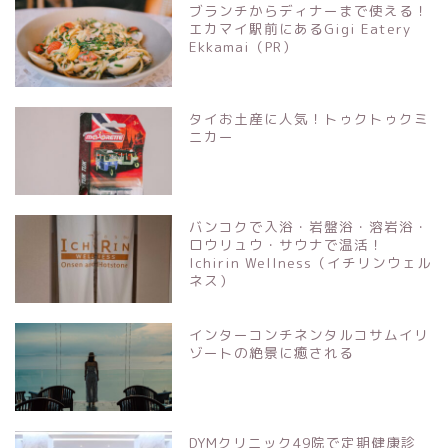
ブランチからディナーまで使える！
エカマイ駅前にあるGigi Eatery
Ekkamai（PR）
タイお土産に人気！トゥクトゥクミ
ニカー
バンコクで入浴・岩盤浴・溶岩浴・
ロウリュウ・サウナで温活！
Ichirin Wellness（イチリンウェル
ネス）
インターコンチネンタルコサムイリ
ゾートの絶景に癒される
DYMクリニック49院で定期健康診