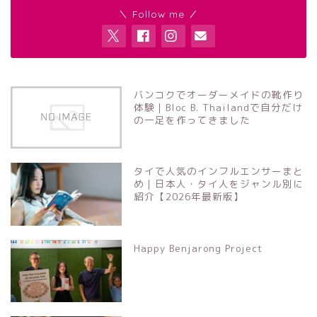
＼ Follow me ／
バンコクでオーダーメイドの靴作り
体験｜Bloc B. Thailandで自分だけ
の一足を作ってきました
タイで人気のインフルエンサーまと
め｜日本人・タイ人をジャンル別に
紹介【2026年最新版】
Happy Benjarong Project