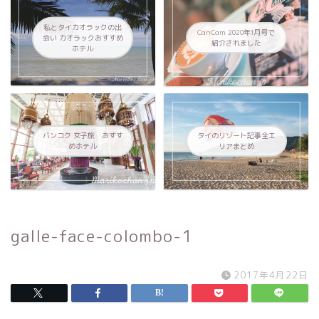
私とタイカオラックの出
CanCam 2020年1月号で
会い カオラックおすすめ
紹介されました
ホテル
バンコク 女子旅 おすす
タイのリゾート記事全エ
めホテル
リアまとめ
galle-face-colombo-1
2017年4月22日