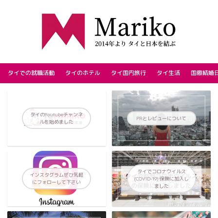
タイでの就職活動
タイのホテル
タイ国内旅行
タイ生活
国際結婚
タイのYoutubeチャンネ
PRとレビューについて
ルを始めました
タイでコロナウイルス
インスタグラムぜひ気軽
(COVID-19) 保険に加入し
にフォローして下さい
ました