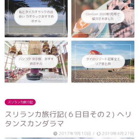
私とタイカオラックの出
CanCam 2020年1月号で
会い カオラックおすすめ
紹介されました
ホテル
バンコク 女子旅 おすす
タイのリゾート記事全エ
めホテル
リアまとめ
スリランカ旅行記
スリランカ旅行記(６日目その２) ヘリ
タンスカンダラマ
2017年9月10日
/
2019年4月27日