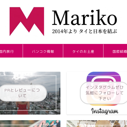
国内旅行
バンコク情報
タイのお土産
国際結
インスタグラムぜひ
PRとレビューにつ
気軽にフォローして
いて
下さい