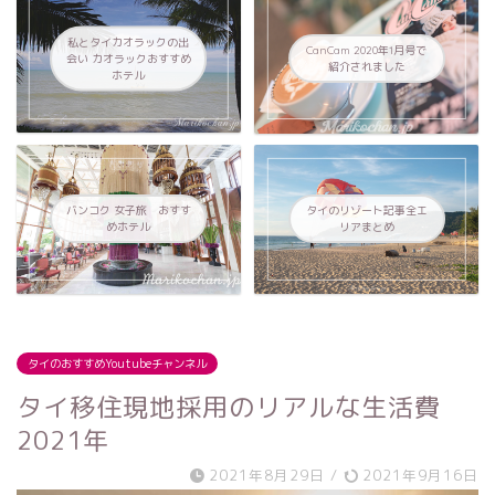
私とタイカオラックの出
CanCam 2020年1月号で
会い カオラックおすすめ
紹介されました
ホテル
バンコク 女子旅 おすす
タイのリゾート記事全エ
めホテル
リアまとめ
タイのおすすめYoutubeチャンネル
タイ移住現地採用のリアルな生活費
2021年
2021年8月29日
/
2021年9月16日