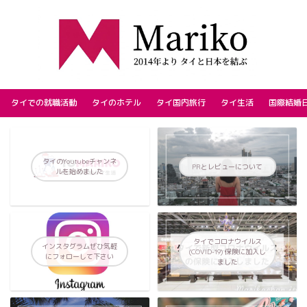
タイでの就職活動
タイのホテル
タイ国内旅行
タイ生活
国際結婚
タイのYoutubeチャンネ
PRとレビューについて
ルを始めました
タイでコロナウイルス
インスタグラムぜひ気軽
(COVID-19) 保険に加入し
にフォローして下さい
ました