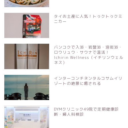
タイお土産に人気！トゥクトゥクミ
ニカー
バンコクで入浴・岩盤浴・溶岩浴・
ロウリュウ・サウナで温活！
Ichirin Wellness（イチリンウェル
ネス）
インターコンチネンタルコサムイリ
ゾートの絶景に癒される
DYMクリニック49院で定期健康診
断・婦人科検診