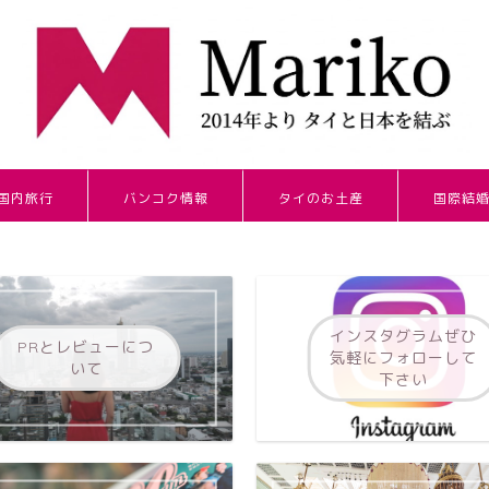
国内旅行
バンコク情報
タイのお土産
国際結
インスタグラムぜひ
PRとレビューにつ
気軽にフォローして
いて
下さい