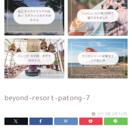
私とタイカオラックの出
CanCam 2020年1月号で
会い カオラックおすすめ
紹介されました
ホテル
バンコク 女子旅 おすす
タイのリゾート記事全エ
めホテル
リアまとめ
beyond-resort-patong-7
2019年2月10日