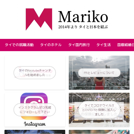
タイでの就職活動
タイのホテル
タイ国内旅行
タイ生活
国際結婚
タイのYoutubeチャンネ
PRとレビューについて
ルを始めました
タイでコロナウイルス
インスタグラムぜひ気軽
(COVID-19) 保険に加入し
にフォローして下さい
ました