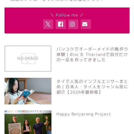
＼ Follow me ／
バンコクでオーダーメイドの靴作り
体験｜Bloc B. Thailandで自分だけ
の一足を作ってきました
タイで人気のインフルエンサーまと
め｜日本人・タイ人をジャンル別に
紹介【2026年最新版】
Happy Benjarong Project