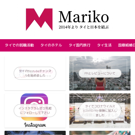
タイでの就職活動
タイのホテル
タイ国内旅行
タイ生活
国際結婚
タイのYoutubeチャンネ
PRとレビューについて
ルを始めました
タイでコロナウイルス
インスタグラムぜひ気軽
(COVID-19) 保険に加入し
にフォローして下さい
ました