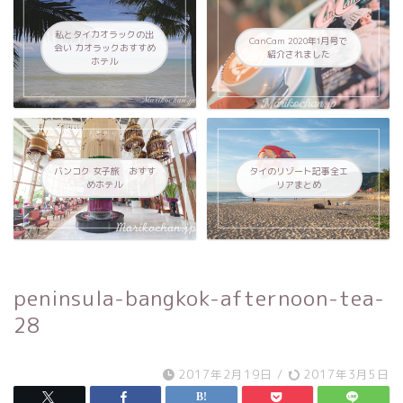
私とタイカオラックの出
CanCam 2020年1月号で
会い カオラックおすすめ
紹介されました
ホテル
バンコク 女子旅 おすす
タイのリゾート記事全エ
めホテル
リアまとめ
peninsula-bangkok-afternoon-tea-
28
2017年2月19日
/
2017年3月5日