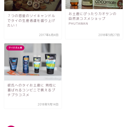
お土産にぴったりカオサンの
７つの惑星のソイキャンドル
自然派コスメショップ
でタイの生産者達を盛り上げ
PHUTAWAN
たい！
2017年6月4日
2018年5月27日
タイのお土産
彼氏へのタイお土産に 男性に
喜ばれるコンビニで買えるプ
チプラコスメ
2018年9月14日