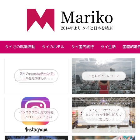
タイでの就職活動
タイのホテル
タイ国内旅行
タイ生活
国際結婚
タイのYoutubeチャンネ
PRとレビューについて
ルを始めました
タイでコロナウイルス
インスタグラムぜひ気軽
(COVID-19) 保険に加入し
にフォローして下さい
ました