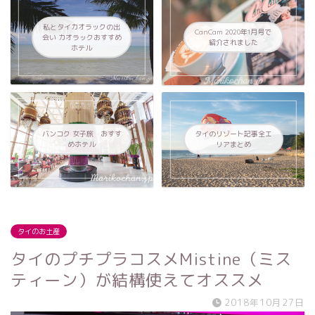
私とタイカオラックの出
CanCam 2020年1月号で
会い カオラックおすすめ
紹介されました
ホテル
バンコク 女子旅 おすす
タイのリゾート記事全エ
めホテル
リアまとめ
タイのお土産
タイのプチプラコスメMistine（ミス
ティーン）が結構使えてオススメ
2018年10月27日