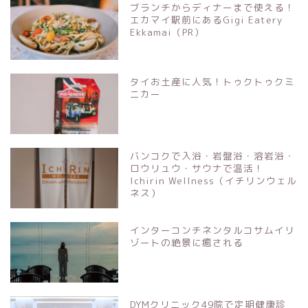
ブランチからディナーまで使える！
エカマイ駅前にあるGigi Eatery
Ekkamai（PR）
タイお土産に人気！トゥクトゥクミ
ニカー
バンコクで入浴・岩盤浴・溶岩浴・
ロウリュウ・サウナで温活！
Ichirin Wellness（イチリンウェル
ネス）
インターコンチネンタルコサムイリ
ゾートの絶景に癒される
DYMクリニック49院で定期健康診