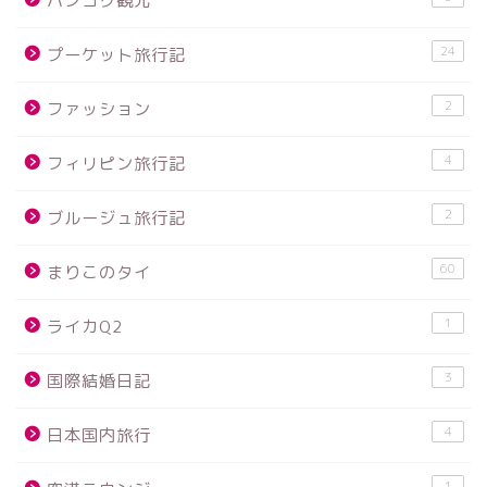
バンコク観光
24
プーケット旅行記
2
ファッション
4
フィリピン旅行記
2
ブルージュ旅行記
60
まりこのタイ
1
ライカQ2
3
国際結婚日記
4
日本国内旅行
1