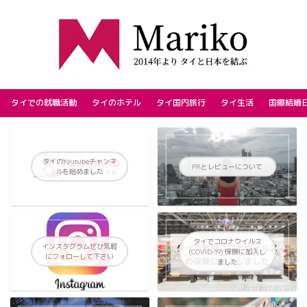
タイでの就職活動
タイのホテル
タイ国内旅行
タイ生活
国際結婚
タイのYoutubeチャンネ
PRとレビューについて
ルを始めました
タイでコロナウイルス
インスタグラムぜひ気軽
(COVID-19) 保険に加入し
にフォローして下さい
ました