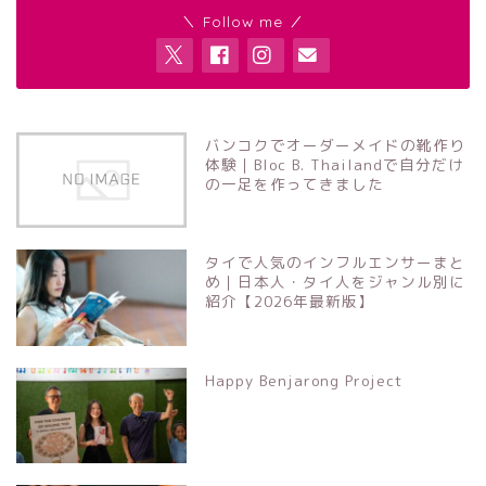
＼ Follow me ／
バンコクでオーダーメイドの靴作り
体験｜Bloc B. Thailandで自分だけ
の一足を作ってきました
タイで人気のインフルエンサーまと
め｜日本人・タイ人をジャンル別に
紹介【2026年最新版】
Happy Benjarong Project