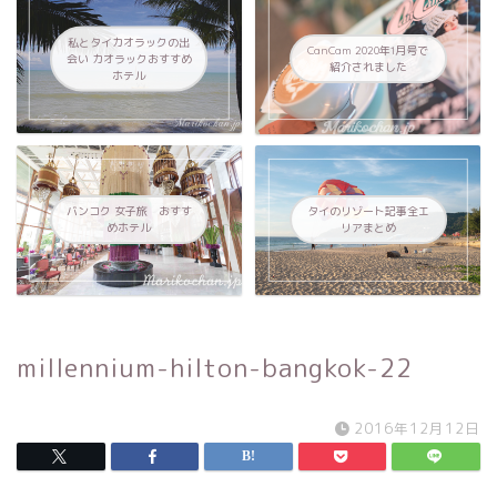
私とタイカオラックの出
CanCam 2020年1月号で
会い カオラックおすすめ
紹介されました
ホテル
バンコク 女子旅 おすす
タイのリゾート記事全エ
めホテル
リアまとめ
millennium-hilton-bangkok-22
2016年12月12日