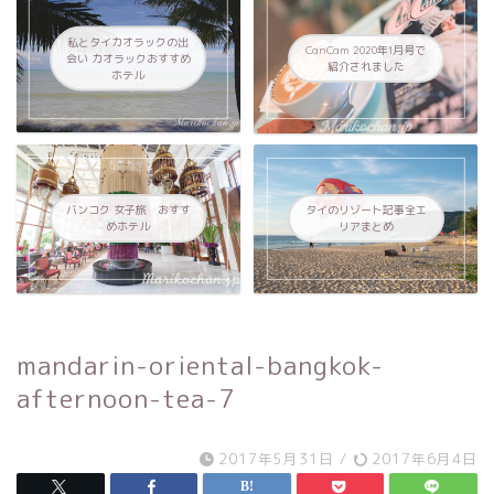
私とタイカオラックの出
CanCam 2020年1月号で
会い カオラックおすすめ
紹介されました
ホテル
バンコク 女子旅 おすす
タイのリゾート記事全エ
めホテル
リアまとめ
mandarin-oriental-bangkok-
afternoon-tea-7
2017年5月31日
/
2017年6月4日