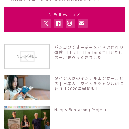
＼ Follow me ／
バンコクでオーダーメイドの靴作り
体験｜Bloc B. Thailandで自分だけ
の一足を作ってきました
タイで人気のインフルエンサーまと
め｜日本人・タイ人をジャンル別に
紹介【2026年最新版】
Happy Benjarong Project