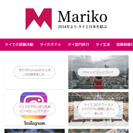
タイでの就職活動
タイのホテル
タイ国内旅行
タイ生活
国際結婚
タイのYoutubeチャンネ
PRとレビューについて
ルを始めました
タイでコロナウイルス
インスタグラムぜひ気軽
(COVID-19) 保険に加入し
にフォローして下さい
ました