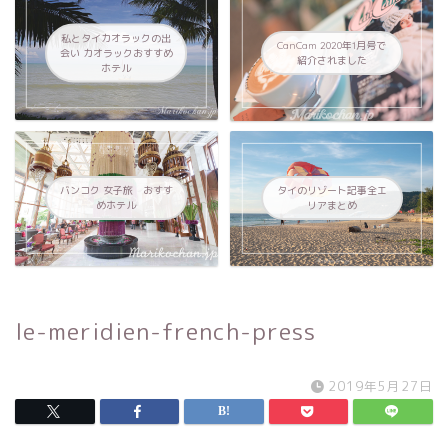
私とタイカオラックの出
CanCam 2020年1月号で
会い カオラックおすすめ
紹介されました
ホテル
バンコク 女子旅 おすす
タイのリゾート記事全エ
めホテル
リアまとめ
le-meridien-french-press
2019年5月27日