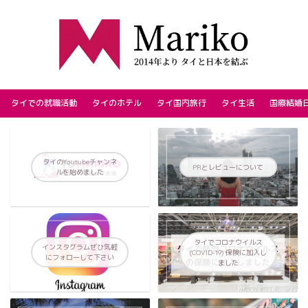
タイでの就職活動
タイのホテル
タイ国内旅行
タイ生活
国際結婚
タイのYoutubeチャンネ
PRとレビューについて
ルを始めました
タイでコロナウイルス
インスタグラムぜひ気軽
(COVID-19) 保険に加入し
にフォローして下さい
ました