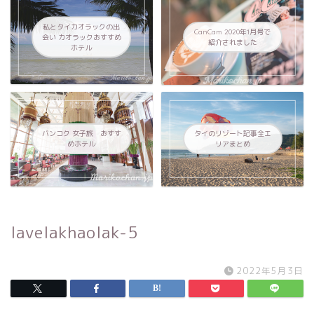
私とタイカオラックの出
CanCam 2020年1月号で
会い カオラックおすすめ
紹介されました
ホテル
バンコク 女子旅 おすす
タイのリゾート記事全エ
めホテル
リアまとめ
lavelakhaolak-5
2022年5月3日