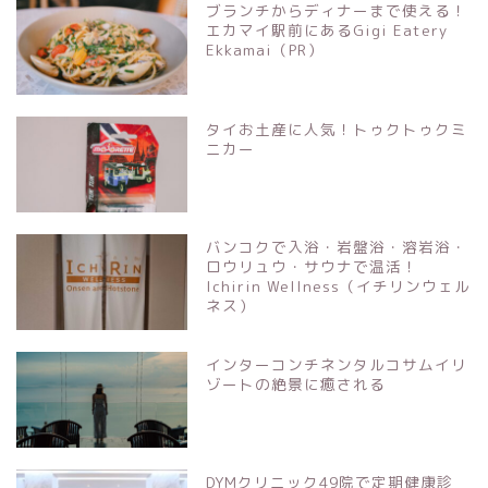
ブランチからディナーまで使える！
エカマイ駅前にあるGigi Eatery
Ekkamai（PR）
タイお土産に人気！トゥクトゥクミ
ニカー
バンコクで入浴・岩盤浴・溶岩浴・
ロウリュウ・サウナで温活！
Ichirin Wellness（イチリンウェル
ネス）
インターコンチネンタルコサムイリ
ゾートの絶景に癒される
DYMクリニック49院で定期健康診