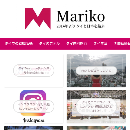
タイでの就職活動
タイのホテル
タイ国内旅行
タイ生活
国際結婚
タイのYoutubeチャンネ
PRとレビューについて
ルを始めました
タイでコロナウイルス
インスタグラムぜひ気軽
(COVID-19) 保険に加入し
にフォローして下さい
ました