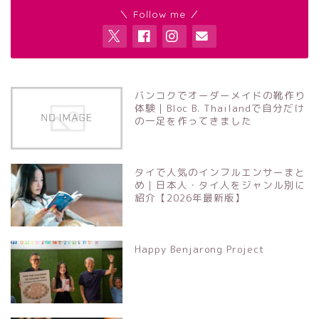
＼ Follow me ／
バンコクでオーダーメイドの靴作り
体験｜Bloc B. Thailandで自分だけ
の一足を作ってきました
タイで人気のインフルエンサーまと
め｜日本人・タイ人をジャンル別に
紹介【2026年最新版】
Happy Benjarong Project