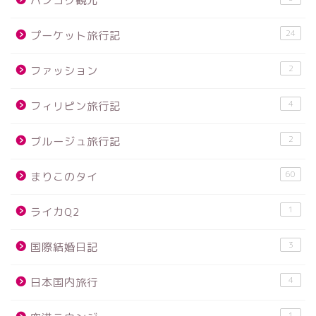
バンコク観光
24
プーケット旅行記
2
ファッション
4
フィリピン旅行記
2
ブルージュ旅行記
60
まりこのタイ
1
ライカQ2
3
国際結婚日記
4
日本国内旅行
1