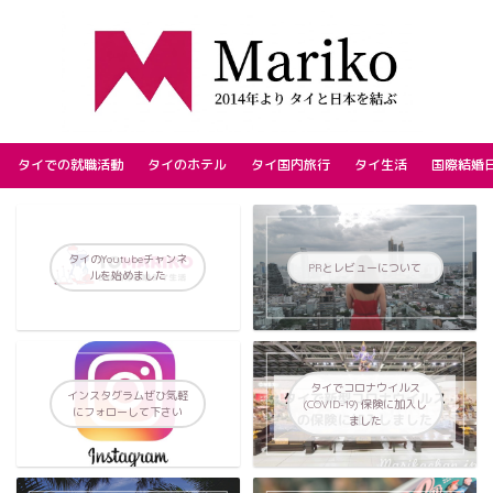
タイでの就職活動
タイのホテル
タイ国内旅行
タイ生活
国際結婚
タイのYoutubeチャンネ
PRとレビューについて
ルを始めました
タイでコロナウイルス
インスタグラムぜひ気軽
(COVID-19) 保険に加入し
にフォローして下さい
ました