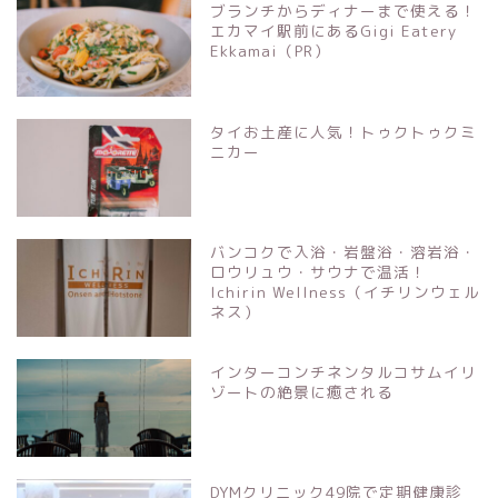
ブランチからディナーまで使える！
エカマイ駅前にあるGigi Eatery
Ekkamai（PR）
タイお土産に人気！トゥクトゥクミ
ニカー
バンコクで入浴・岩盤浴・溶岩浴・
ロウリュウ・サウナで温活！
Ichirin Wellness（イチリンウェル
ネス）
インターコンチネンタルコサムイリ
ゾートの絶景に癒される
DYMクリニック49院で定期健康診