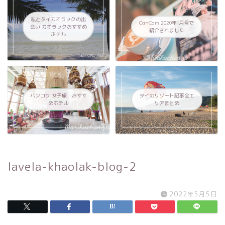
私とタイカオラックの出
CanCam 2020年1月号で
会い カオラックおすすめ
紹介されました
ホテル
バンコク 女子旅 おすす
タイのリゾート記事全エ
めホテル
リアまとめ
lavela-khaolak-blog-2
2022年5月5日