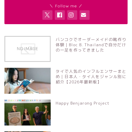
＼ Follow me ／
バンコクでオーダーメイドの靴作り
体験｜Bloc B. Thailandで自分だけ
の一足を作ってきました
タイで人気のインフルエンサーまと
め｜日本人・タイ人をジャンル別に
紹介【2026年最新版】
Happy Benjarong Project