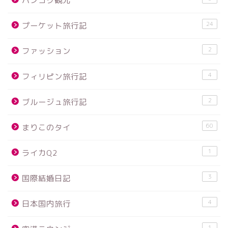
バンコク観光
24
プーケット旅行記
2
ファッション
4
フィリピン旅行記
2
ブルージュ旅行記
60
まりこのタイ
1
ライカQ2
3
国際結婚日記
4
日本国内旅行
1