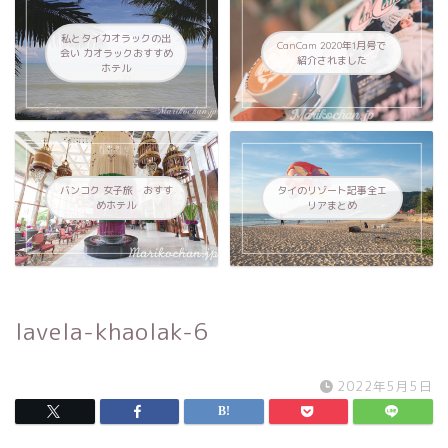
私とタイカオラックの出
CanCam 2020年1月号で
会い カオラックおすすめ
紹介されました
ホテル
バンコク 女子旅 おすす
タイのリゾート記事全エ
めホテル
リアまとめ
lavela-khaolak-6
2022年5月5日