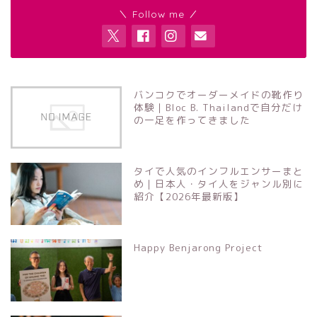
＼ Follow me ／
バンコクでオーダーメイドの靴作り
体験｜Bloc B. Thailandで自分だけ
の一足を作ってきました
タイで人気のインフルエンサーまと
め｜日本人・タイ人をジャンル別に
紹介【2026年最新版】
Happy Benjarong Project