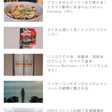
ブランチからディナーまで使える！
エカマイ駅前にあるGigi Eatery
Ekkamai（PR）
タイお土産に人気！トゥクトゥクミ
ニカー
バンコクで入浴・岩盤浴・溶岩浴・
ロウリュウ・サウナで温活！
Ichirin Wellness（イチリンウェル
ネス）
インターコンチネンタルコサムイリ
ゾートの絶景に癒される
DYMクリニック49院で定期健康診