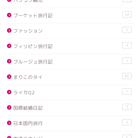
バンコク観光
24
プーケット旅行記
2
ファッション
4
フィリピン旅行記
2
ブルージュ旅行記
60
まりこのタイ
1
ライカQ2
3
国際結婚日記
4
日本国内旅行
1