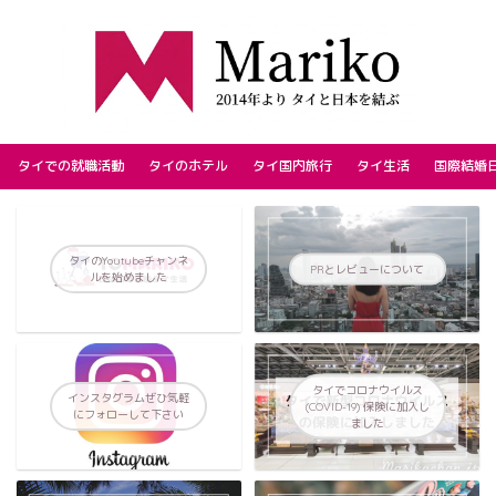
タイでの就職活動
タイのホテル
タイ国内旅行
タイ生活
国際結婚
タイのYoutubeチャンネ
PRとレビューについて
ルを始めました
タイでコロナウイルス
インスタグラムぜひ気軽
(COVID-19) 保険に加入し
にフォローして下さい
ました