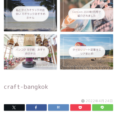
私とタイカオラックの出
CanCam 2020年1月号で
会い カオラックおすすめ
紹介されました
ホテル
バンコク 女子旅 おすす
タイのリゾート記事全エ
めホテル
リアまとめ
craft-bangkok
2022年4月24日