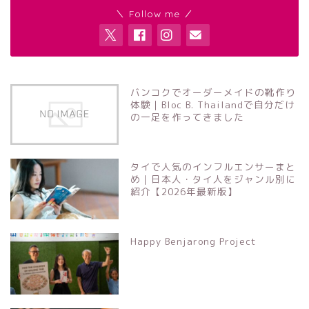
＼ Follow me ／
バンコクでオーダーメイドの靴作り
体験｜Bloc B. Thailandで自分だけ
の一足を作ってきました
タイで人気のインフルエンサーまと
め｜日本人・タイ人をジャンル別に
紹介【2026年最新版】
Happy Benjarong Project