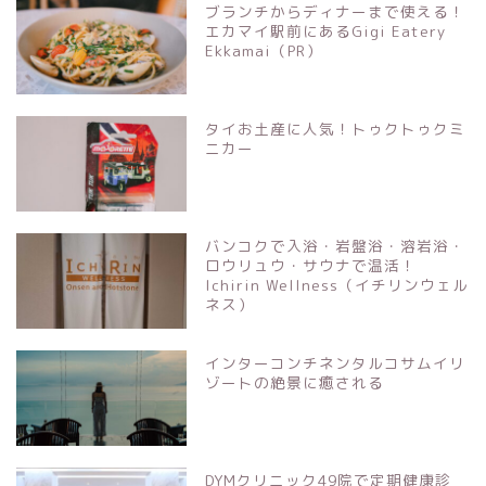
ブランチからディナーまで使える！
エカマイ駅前にあるGigi Eatery
Ekkamai（PR）
タイお土産に人気！トゥクトゥクミ
ニカー
バンコクで入浴・岩盤浴・溶岩浴・
ロウリュウ・サウナで温活！
Ichirin Wellness（イチリンウェル
ネス）
インターコンチネンタルコサムイリ
ゾートの絶景に癒される
DYMクリニック49院で定期健康診