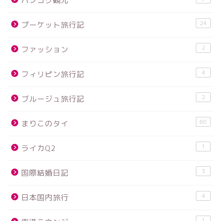
バンコク観光
24
プーケット旅行記
2
ファッション
4
フィリピン旅行記
2
ブルージュ旅行記
60
まりこのタイ
1
ライカQ2
3
国際結婚日記
4
日本国内旅行
1