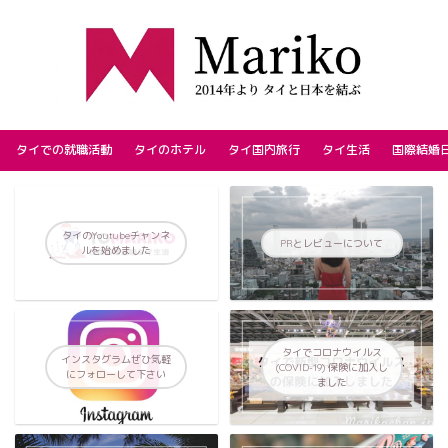
タイでの就職活動
タイのホテル
タイ国内旅行
タイ生活
国際結婚
タイのYoutubeチャンネ
PRとレビューについて
ルを始めました
タイでコロナウイルス
インスタグラムぜひ気軽
(COVID-19) 保険に加入し
にフォローして下さい
ました