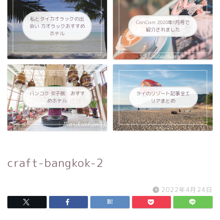
私とタイカオラックの出
CanCam 2020年1月号で
会い カオラックおすすめ
紹介されました
ホテル
バンコク 女子旅 おすす
タイのリゾート記事全エ
めホテル
リアまとめ
craft-bangkok-2
2022年4月24日