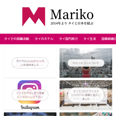
タイでの就職活動
タイのホテル
タイ国内旅行
タイ生活
国際結婚
タイのYoutubeチャンネ
PRとレビューについて
ルを始めました
タイでコロナウイルス
インスタグラムぜひ気軽
(COVID-19) 保険に加入し
にフォローして下さい
ました