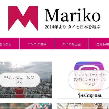
国内旅行
バンコク情報
タイのお土産
国際結
インスタグラムぜひ
PRとレビューにつ
気軽にフォローして
いて
下さい