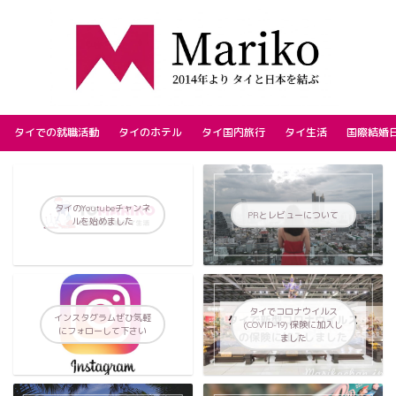
タイでの就職活動
タイのホテル
タイ国内旅行
タイ生活
国際結婚
タイのYoutubeチャンネ
PRとレビューについて
ルを始めました
タイでコロナウイルス
インスタグラムぜひ気軽
(COVID-19) 保険に加入し
にフォローして下さい
ました