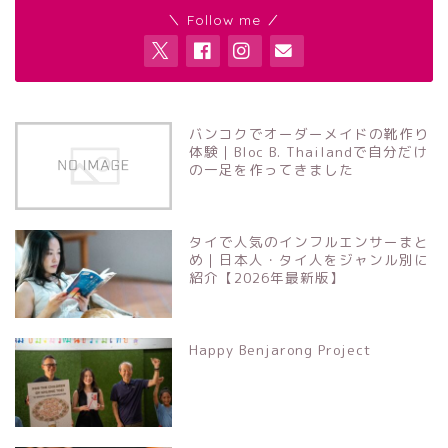
＼ Follow me ／
バンコクでオーダーメイドの靴作り
体験｜Bloc B. Thailandで自分だけ
の一足を作ってきました
タイで人気のインフルエンサーまと
め｜日本人・タイ人をジャンル別に
紹介【2026年最新版】
Happy Benjarong Project