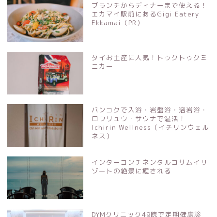
ブランチからディナーまで使える！
エカマイ駅前にあるGigi Eatery
Ekkamai（PR）
タイお土産に人気！トゥクトゥクミ
ニカー
バンコクで入浴・岩盤浴・溶岩浴・
ロウリュウ・サウナで温活！
Ichirin Wellness（イチリンウェル
ネス）
インターコンチネンタルコサムイリ
ゾートの絶景に癒される
DYMクリニック49院で定期健康診