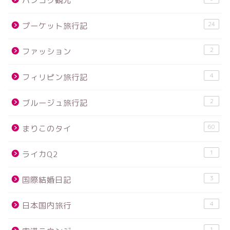
バンコク観光
24
プーケット旅行記
2
ファッション
4
フィリピン旅行記
2
ブルージュ旅行記
60
まりこのタイ
1
ライカQ2
3
国際結婚日記
4
日本国内旅行
1