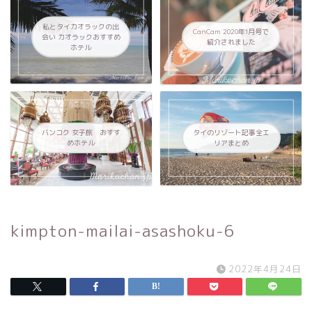
私とタイカオラックの出
CanCam 2020年1月号で
会い カオラックおすすめ
紹介されました
ホテル
バンコク 女子旅 おすす
タイのリゾート記事全エ
めホテル
リアまとめ
kimpton-mailai-asashoku-6
2022年4月24日