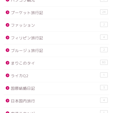
バンコク観光
24
プーケット旅行記
2
ファッション
4
フィリピン旅行記
2
ブルージュ旅行記
60
まりこのタイ
1
ライカQ2
3
国際結婚日記
4
日本国内旅行
1