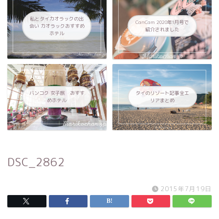
私とタイカオラックの出
CanCam 2020年1月号で
会い カオラックおすすめ
紹介されました
ホテル
バンコク 女子旅 おすす
タイのリゾート記事全エ
めホテル
リアまとめ
DSC_2862
2015年7月19日