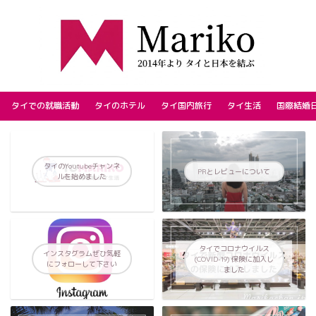
タイでの就職活動
タイのホテル
タイ国内旅行
タイ生活
国際結婚
タイのYoutubeチャンネ
PRとレビューについて
ルを始めました
タイでコロナウイルス
インスタグラムぜひ気軽
(COVID-19) 保険に加入し
にフォローして下さい
ました