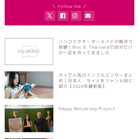
＼ Follow me ／
バンコクでオーダーメイドの靴作り
体験｜Bloc B. Thailandで自分だけ
の一足を作ってきました
タイで人気のインフルエンサーまと
め｜日本人・タイ人をジャンル別に
紹介【2026年最新版】
Happy Benjarong Project