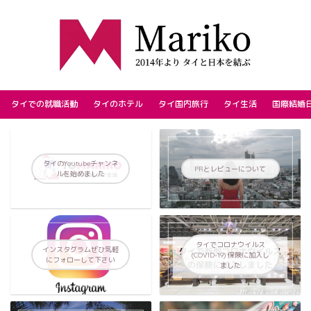
タイでの就職活動
タイのホテル
タイ国内旅行
タイ生活
国際結婚
タイのYoutubeチャンネ
PRとレビューについて
ルを始めました
タイでコロナウイルス
インスタグラムぜひ気軽
(COVID-19) 保険に加入し
にフォローして下さい
ました