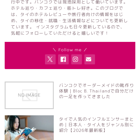
行中です。バンコクでは現地採用として働いています。
ホテル巡り・カフェ巡り・筋トレ好き。このブログで
は、タイのホテルレビューや旅行者向けの情報をはじ
め、タイの移住・就職・生活情報などについても更新し
ています。 インスタグラムも日々更新しているので、
気軽にフォローしていただけると嬉しいです！
＼ Follow me ／
バンコクでオーダーメイドの靴作り
体験｜Bloc B. Thailandで自分だけ
の一足を作ってきました
タイで人気のインフルエンサーまと
め｜日本人・タイ人をジャンル別に
紹介【2026年最新版】