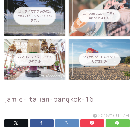
私とタイカオラックの出
CanCam 2020年1月号で
会い カオラックおすすめ
紹介されました
ホテル
バンコク 女子旅 おすす
タイのリゾート記事全エ
めホテル
リアまとめ
jamie-italian-bangkok-16
2018年6月17日