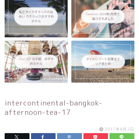
私とタイカオラックの出
CanCam 2020年1月号で
会い カオラックおすすめ
紹介されました
ホテル
バンコク 女子旅 おすす
タイのリゾート記事全エ
めホテル
リアまとめ
intercontinental-bangkok-
afternoon-tea-17
2017年8月2日