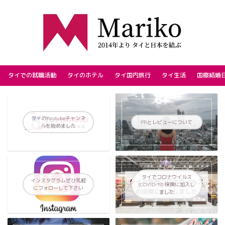
タイでの就職活動
タイのホテル
タイ国内旅行
タイ生活
国際結婚
タイのYoutubeチャンネ
PRとレビューについて
ルを始めました
タイでコロナウイルス
インスタグラムぜひ気軽
(COVID-19) 保険に加入し
にフォローして下さい
ました