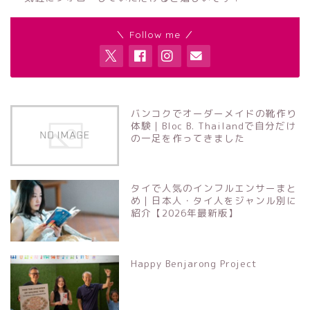
＼ Follow me ／
バンコクでオーダーメイドの靴作り
体験｜Bloc B. Thailandで自分だけ
の一足を作ってきました
タイで人気のインフルエンサーまと
め｜日本人・タイ人をジャンル別に
紹介【2026年最新版】
Happy Benjarong Project