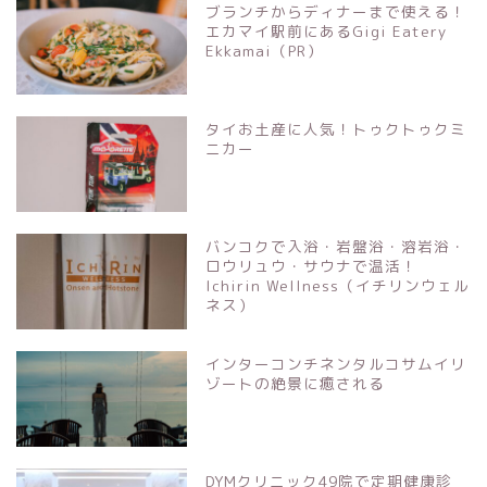
ブランチからディナーまで使える！
エカマイ駅前にあるGigi Eatery
Ekkamai（PR）
タイお土産に人気！トゥクトゥクミ
ニカー
バンコクで入浴・岩盤浴・溶岩浴・
ロウリュウ・サウナで温活！
Ichirin Wellness（イチリンウェル
ネス）
インターコンチネンタルコサムイリ
ゾートの絶景に癒される
DYMクリニック49院で定期健康診