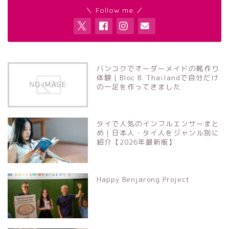
＼ Follow me ／
バンコクでオーダーメイドの靴作り
体験｜Bloc B. Thailandで自分だけ
の一足を作ってきました
タイで人気のインフルエンサーまと
め｜日本人・タイ人をジャンル別に
紹介【2026年最新版】
Happy Benjarong Project