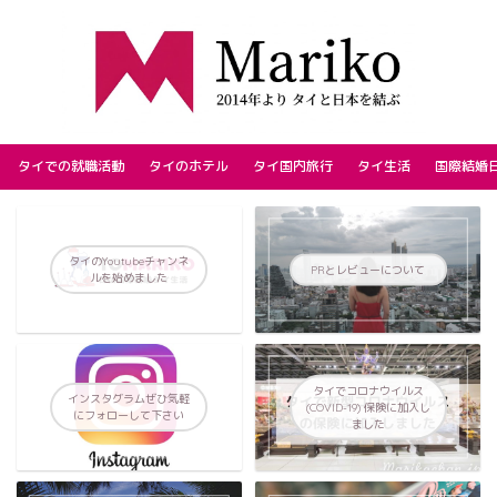
タイでの就職活動
タイのホテル
タイ国内旅行
タイ生活
国際結婚
タイのYoutubeチャンネ
PRとレビューについて
ルを始めました
タイでコロナウイルス
インスタグラムぜひ気軽
(COVID-19) 保険に加入し
にフォローして下さい
ました