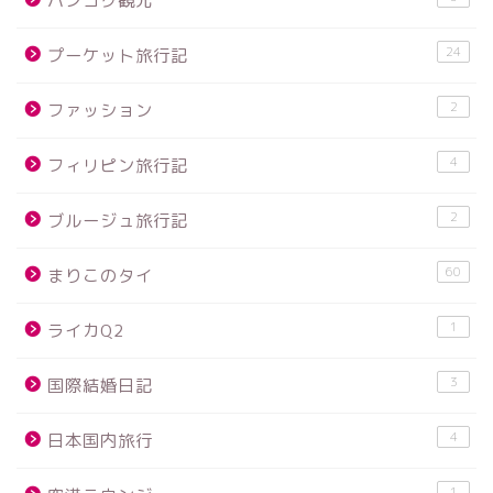
バンコク観光
24
プーケット旅行記
2
ファッション
4
フィリピン旅行記
2
ブルージュ旅行記
60
まりこのタイ
1
ライカQ2
3
国際結婚日記
4
日本国内旅行
1