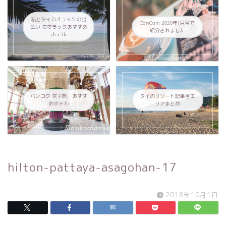
私とタイカオラックの出
CanCam 2020年1月号で
会い カオラックおすすめ
紹介されました
ホテル
バンコク 女子旅 おすす
タイのリゾート記事全エ
めホテル
リアまとめ
hilton-pattaya-asagohan-17
2018年10月1日