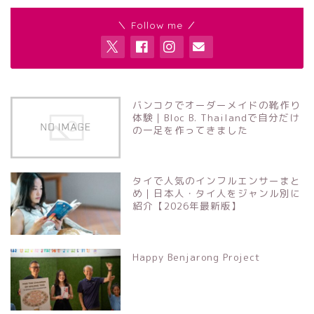
＼ Follow me ／
バンコクでオーダーメイドの靴作り
体験｜Bloc B. Thailandで自分だけ
の一足を作ってきました
タイで人気のインフルエンサーまと
め｜日本人・タイ人をジャンル別に
紹介【2026年最新版】
Happy Benjarong Project