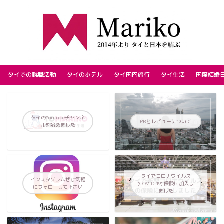
タイでの就職活動
タイのホテル
タイ国内旅行
タイ生活
国際結婚
タイのYoutubeチャンネ
PRとレビューについて
ルを始めました
タイでコロナウイルス
インスタグラムぜひ気軽
(COVID-19) 保険に加入し
にフォローして下さい
ました