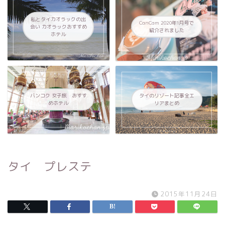
私とタイカオラックの出
CanCam 2020年1月号で
会い カオラックおすすめ
紹介されました
ホテル
バンコク 女子旅 おすす
タイのリゾート記事全エ
めホテル
リアまとめ
タイ プレステ
2015年11月24日