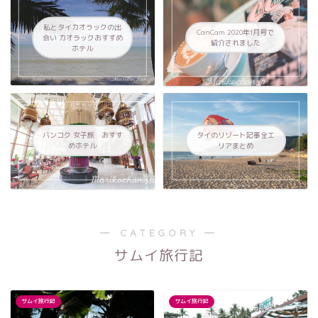
私とタイカオラックの出
CanCam 2020年1月号で
会い カオラックおすすめ
紹介されました
ホテル
バンコク 女子旅 おすす
タイのリゾート記事全エ
めホテル
リアまとめ
― CATEGORY ―
サムイ旅行記
サムイ旅行記
サムイ旅行記