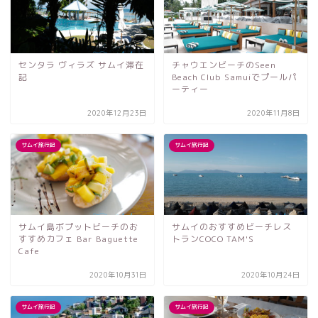
センタラ ヴィラズ サムイ滞在
チャウエンビーチのSeen
記
Beach Club Samuiでプールパ
ーティー
2020年12月23日
2020年11月8日
サムイ旅行記
サムイ旅行記
サムイ島ボプットビーチのお
サムイのおすすめビーチレス
すすめカフェ Bar Baguette
トランCOCO TAM'S
Cafe
2020年10月31日
2020年10月24日
サムイ旅行記
サムイ旅行記