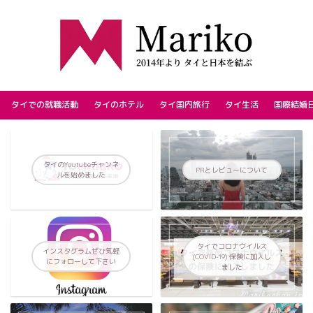
タイでの就職活動
タイのホテル
タイ国内旅行
タイ生活
国際結婚
タイのYoutubeチャンネ
PRとレビューについて
ルを始めました
タイでコロナウイルス
インスタグラムぜひ気軽
(COVID-19) 保険に加入し
にフォローして下さい
ました