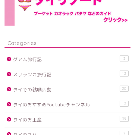
Categories
3
グアム旅行記
12
スリランカ旅行記
20
タイでの就職活動
12
タイのおすすめYoutubeチャンネル
39
タイのお土産
3
タイのスパ