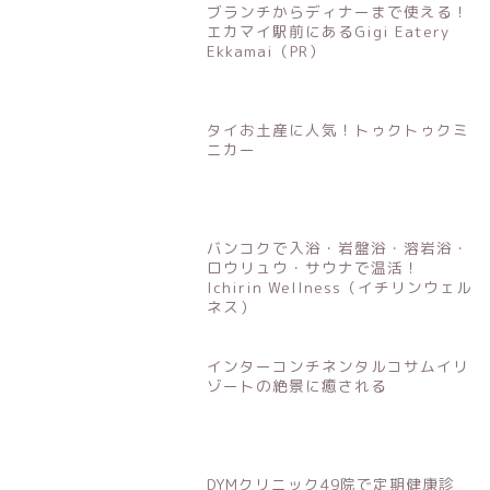
ブランチからディナーまで使える！
エカマイ駅前にあるGigi Eatery
Ekkamai（PR）
タイお土産に人気！トゥクトゥクミ
ニカー
バンコクで入浴・岩盤浴・溶岩浴・
ロウリュウ・サウナで温活！
Ichirin Wellness（イチリンウェル
ネス）
インターコンチネンタルコサムイリ
ゾートの絶景に癒される
DYMクリニック49院で定期健康診