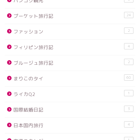
バンコク観光
24
プーケット旅行記
2
ファッション
4
フィリピン旅行記
2
ブルージュ旅行記
60
まりこのタイ
1
ライカQ2
3
国際結婚日記
4
日本国内旅行
1