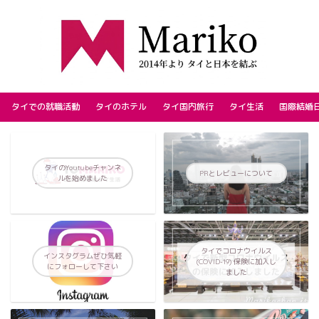
タイでの就職活動
タイのホテル
タイ国内旅行
タイ生活
国際結婚
タイのYoutubeチャンネ
PRとレビューについて
ルを始めました
タイでコロナウイルス
インスタグラムぜひ気軽
(COVID-19) 保険に加入し
にフォローして下さい
ました