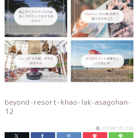
私とタイカオラックの出
CanCam 2020年1月号で
会い カオラックおすすめ
紹介されました
ホテル
バンコク 女子旅 おすす
タイのリゾート記事全エ
めホテル
リアまとめ
beyond-resort-khao-lak-asagohan-
12
2018年1月27日