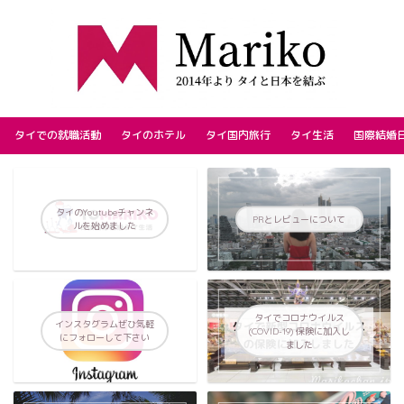
タイでの就職活動
タイのホテル
タイ国内旅行
タイ生活
国際結婚
タイのYoutubeチャンネ
PRとレビューについて
ルを始めました
タイでコロナウイルス
インスタグラムぜひ気軽
(COVID-19) 保険に加入し
にフォローして下さい
ました