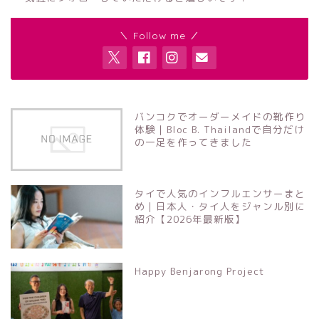
＼ Follow me ／
バンコクでオーダーメイドの靴作り
体験｜Bloc B. Thailandで自分だけ
の一足を作ってきました
タイで人気のインフルエンサーまと
め｜日本人・タイ人をジャンル別に
紹介【2026年最新版】
Happy Benjarong Project