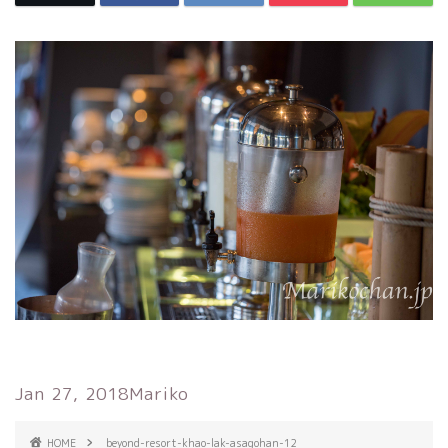
Jan 27, 2018
Mariko
HOME
beyond-resort-khao-lak-asagohan-12