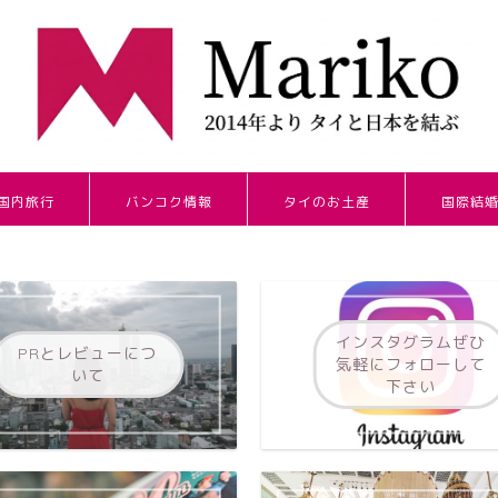
国内旅行
バンコク情報
タイのお土産
国際結
インスタグラムぜひ
PRとレビューにつ
気軽にフォローして
いて
下さい