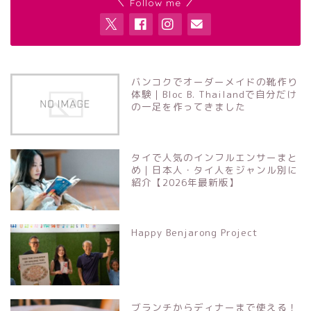
＼ Follow me ／
バンコクでオーダーメイドの靴作り
体験｜Bloc B. Thailandで自分だけ
の一足を作ってきました
タイで人気のインフルエンサーまと
め｜日本人・タイ人をジャンル別に
紹介【2026年最新版】
Happy Benjarong Project
ブランチからディナーまで使える！