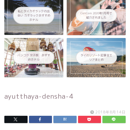
私とタイカオラックの出
CanCam 2020年1月号で
会い カオラックおすすめ
紹介されました
ホテル
バンコク 女子旅 おすす
タイのリゾート記事全エ
めホテル
リアまとめ
ayutthaya-densha-4
2018年8月14日