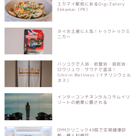
エカマイ駅前にあるGigi Eatery
Ekkamai（PR）
タイお土産に人気！トゥクトゥクミ
ニカー
バンコクで入浴・岩盤浴・溶岩浴・
ロウリュウ・サウナで温活！
Ichirin Wellness（イチリンウェル
ネス）
インターコンチネンタルコサムイリ
ゾートの絶景に癒される
DYMクリニック49院で定期健康診
断・婦人科検診