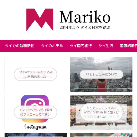
タイでの就職活動
タイのホテル
タイ国内旅行
タイ生活
国際結婚
タイのYoutubeチャンネ
PRとレビューについて
ルを始めました
タイでコロナウイルス
インスタグラムぜひ気軽
(COVID-19) 保険に加入し
にフォローして下さい
ました