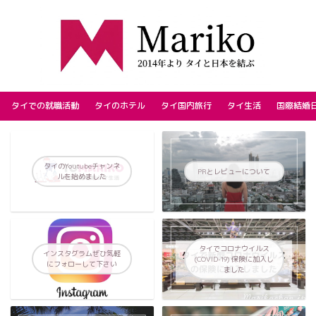
タイでの就職活動
タイのホテル
タイ国内旅行
タイ生活
国際結婚
タイのYoutubeチャンネ
PRとレビューについて
ルを始めました
タイでコロナウイルス
インスタグラムぜひ気軽
(COVID-19) 保険に加入し
にフォローして下さい
ました