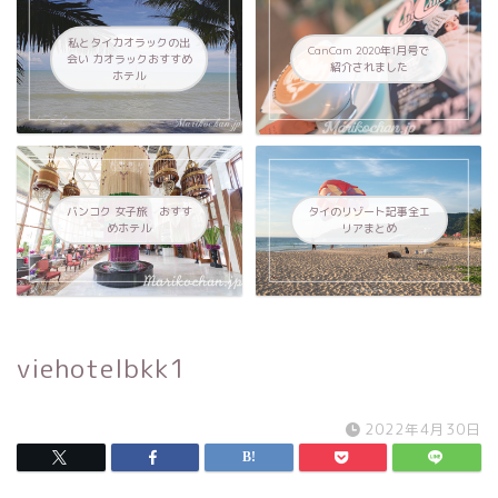
私とタイカオラックの出
CanCam 2020年1月号で
会い カオラックおすすめ
紹介されました
ホテル
バンコク 女子旅 おすす
タイのリゾート記事全エ
めホテル
リアまとめ
viehotelbkk1
2022年4月30日