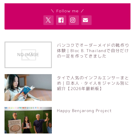
＼ Follow me ／
バンコクでオーダーメイドの靴作り
体験｜Bloc B. Thailandで自分だけ
の一足を作ってきました
タイで人気のインフルエンサーまと
め｜日本人・タイ人をジャンル別に
紹介【2026年最新版】
Happy Benjarong Project