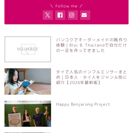
＼ Follow me ／
バンコクでオーダーメイドの靴作り
体験｜Bloc B. Thailandで自分だけ
の一足を作ってきました
タイで人気のインフルエンサーまと
め｜日本人・タイ人をジャンル別に
紹介【2026年最新版】
Happy Benjarong Project