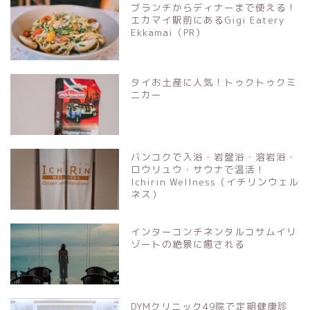
ブランチからディナーまで使える！
エカマイ駅前にあるGigi Eatery
Ekkamai（PR）
タイお土産に人気！トゥクトゥクミ
ニカー
バンコクで入浴・岩盤浴・溶岩浴・
ロウリュウ・サウナで温活！
Ichirin Wellness（イチリンウェル
ネス）
インターコンチネンタルコサムイリ
ゾートの絶景に癒される
DYMクリニック49院で定期健康診