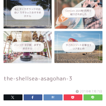
私とタイカオラックの出
CanCam 2020年1月号で
会い カオラックおすすめ
紹介されました
ホテル
バンコク 女子旅 おすす
タイのリゾート記事全エ
めホテル
リアまとめ
the-shellsea-asagohan-3
2018年7月7日