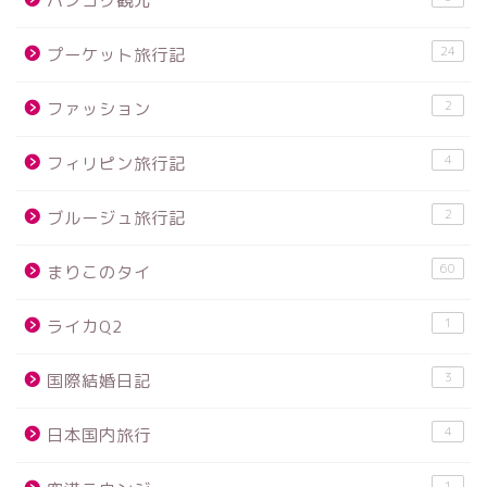
バンコク観光
24
プーケット旅行記
2
ファッション
4
フィリピン旅行記
2
ブルージュ旅行記
60
まりこのタイ
1
ライカQ2
3
国際結婚日記
4
日本国内旅行
1