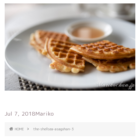
Jul 7, 2018
Mariko
HOME
the-shellsea-asagohan-3