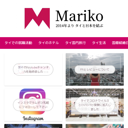
タイでの就職活動
タイのホテル
タイ国内旅行
タイ生活
国際結婚
タイのYoutubeチャンネ
PRとレビューについて
ルを始めました
タイでコロナウイルス
インスタグラムぜひ気軽
(COVID-19) 保険に加入し
にフォローして下さい
ました