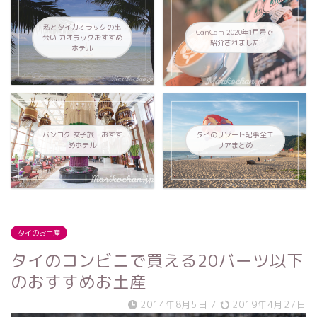
私とタイカオラックの出
CanCam 2020年1月号で
会い カオラックおすすめ
紹介されました
ホテル
バンコク 女子旅 おすす
タイのリゾート記事全エ
めホテル
リアまとめ
タイのお土産
タイのコンビニで買える20バーツ以下
のおすすめお土産
2014年8月5日
/
2019年4月27日