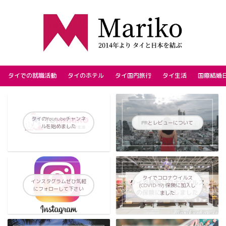
タイでの就職活動
タイのホテル
タイ国内旅行
タイ生活
国際結婚
タイのYoutubeチャンネ
PRとレビューについて
ルを始めました
タイでコロナウイルス
インスタグラムぜひ気軽
(COVID-19) 保険に加入し
にフォローして下さい
ました