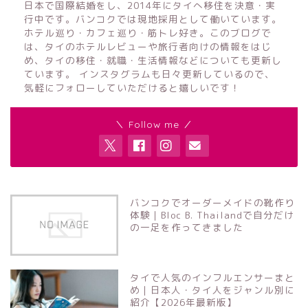
日本で国際結婚をし、2014年にタイへ移住を決意・実
行中です。バンコクでは現地採用として働いています。
ホテル巡り・カフェ巡り・筋トレ好き。このブログで
は、タイのホテルレビューや旅行者向けの情報をはじ
め、タイの移住・就職・生活情報などについても更新し
ています。 インスタグラムも日々更新しているので、
気軽にフォローしていただけると嬉しいです！
＼ Follow me ／
バンコクでオーダーメイドの靴作り
体験｜Bloc B. Thailandで自分だけ
の一足を作ってきました
タイで人気のインフルエンサーまと
め｜日本人・タイ人をジャンル別に
紹介【2026年最新版】