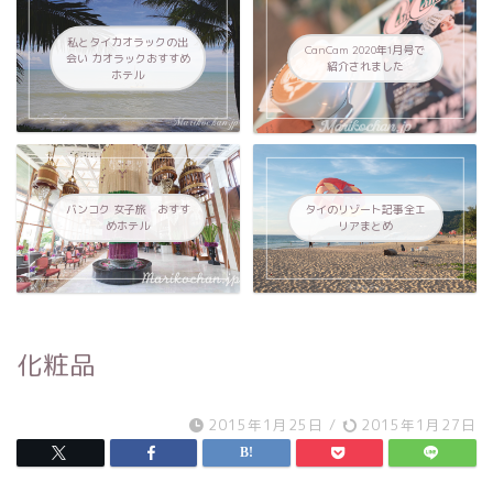
私とタイカオラックの出
CanCam 2020年1月号で
会い カオラックおすすめ
紹介されました
ホテル
バンコク 女子旅 おすす
タイのリゾート記事全エ
めホテル
リアまとめ
化粧品
2015年1月25日
/
2015年1月27日