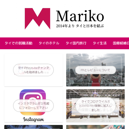
タイでの就職活動
タイのホテル
タイ国内旅行
タイ生活
国際結婚
タイのYoutubeチャンネ
PRとレビューについて
ルを始めました
タイでコロナウイルス
インスタグラムぜひ気軽
(COVID-19) 保険に加入し
にフォローして下さい
ました