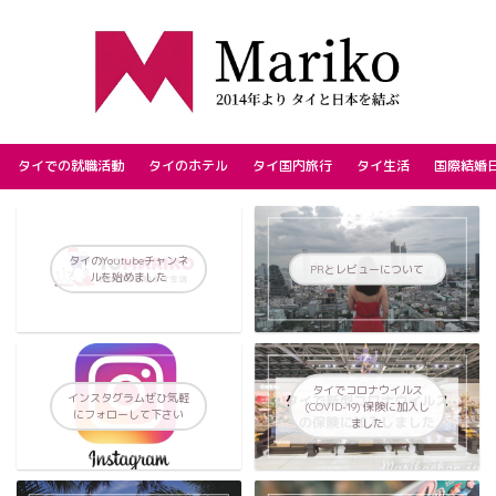
タイでの就職活動
タイのホテル
タイ国内旅行
タイ生活
国際結婚
タイのYoutubeチャンネ
PRとレビューについて
ルを始めました
タイでコロナウイルス
インスタグラムぜひ気軽
(COVID-19) 保険に加入し
にフォローして下さい
ました