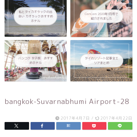
私とタイカオラックの出
CanCam 2020年1月号で
会い カオラックおすすめ
紹介されました
ホテル
バンコク 女子旅 おすす
タイのリゾート記事全エ
めホテル
リアまとめ
bangkok-Suvarnabhumi Airport-28
2017年4月7日
/
2017年4月22日