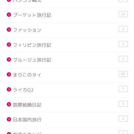
バンコク観光
24
プーケット旅行記
2
ファッション
4
フィリピン旅行記
2
ブルージュ旅行記
60
まりこのタイ
1
ライカQ2
3
国際結婚日記
4
日本国内旅行
1