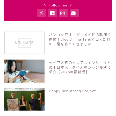
＼ Follow me ／
バンコクでオーダーメイドの靴作り
体験｜Bloc B. Thailandで自分だけ
の一足を作ってきました
タイで人気のインフルエンサーまと
め｜日本人・タイ人をジャンル別に
紹介【2026年最新版】
Happy Benjarong Project