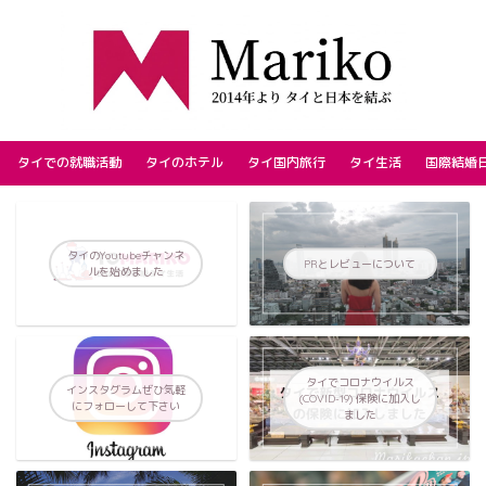
タイでの就職活動
タイのホテル
タイ国内旅行
タイ生活
国際結婚
タイのYoutubeチャンネ
PRとレビューについて
ルを始めました
タイでコロナウイルス
インスタグラムぜひ気軽
(COVID-19) 保険に加入し
にフォローして下さい
ました