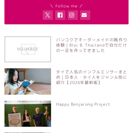
＼ Follow me ／
バンコクでオーダーメイドの靴作り
体験｜Bloc B. Thailandで自分だけ
の一足を作ってきました
タイで人気のインフルエンサーまと
め｜日本人・タイ人をジャンル別に
紹介【2026年最新版】
Happy Benjarong Project