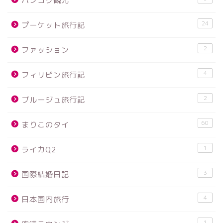
バンコク観光
24
プーケット旅行記
2
ファッション
4
フィリピン旅行記
2
ブルージュ旅行記
60
まりこのタイ
1
ライカQ2
3
国際結婚日記
4
日本国内旅行
1