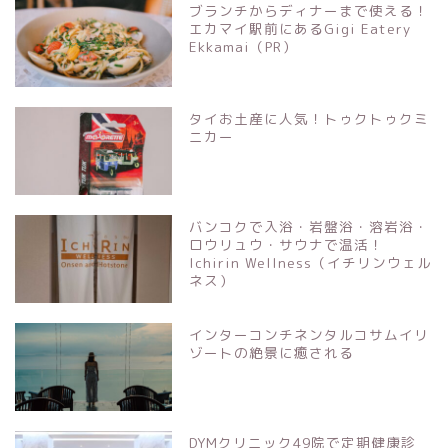
ブランチからディナーまで使える！
エカマイ駅前にあるGigi Eatery
Ekkamai（PR）
タイお土産に人気！トゥクトゥクミ
ニカー
バンコクで入浴・岩盤浴・溶岩浴・
ロウリュウ・サウナで温活！
Ichirin Wellness（イチリンウェル
ネス）
インターコンチネンタルコサムイリ
ゾートの絶景に癒される
DYMクリニック49院で定期健康診