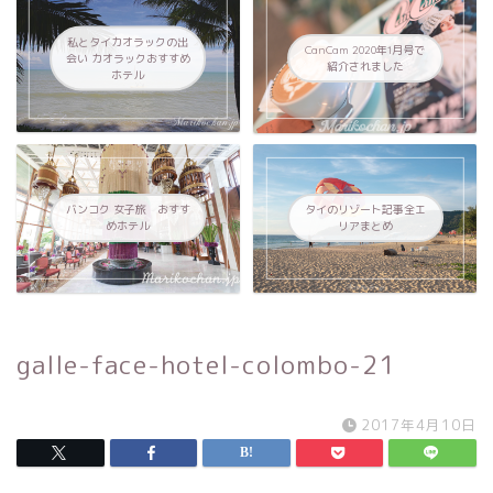
私とタイカオラックの出
CanCam 2020年1月号で
会い カオラックおすすめ
紹介されました
ホテル
バンコク 女子旅 おすす
タイのリゾート記事全エ
めホテル
リアまとめ
galle-face-hotel-colombo-21
2017年4月10日